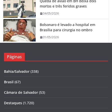
Queda de avião em BH deixa dois
mortos e três feridos graves
04/05/2026
Bolsonaro é levado a hospital em
Brasília para cirurgia no ombro
01/05/2026
Páginas
Bahia/Salvador
(338)
Brasil
(67)
Câmara de Salvador
(53)
Destaques
(1.720)