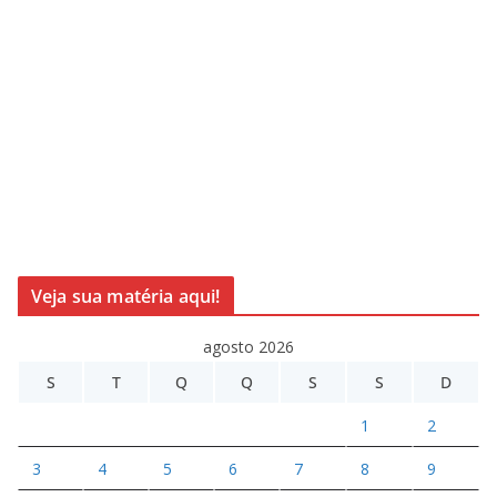
Veja sua matéria aqui!
agosto 2026
S
T
Q
Q
S
S
D
1
2
3
4
5
6
7
8
9