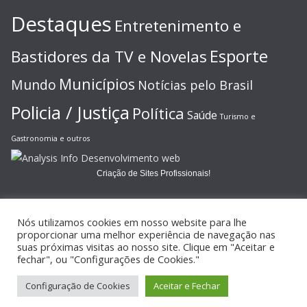
Destaques
Entretenimento e
Esporte
Bastidores da TV e Novelas
Municípios
Mundo
Notícias pelo Brasil
Policia / Justiça
Política
Saúde
Turismo e
Gastronomia e outros
Criação de Sites Profissionais!
Nós utilizamos cookies em nosso website para lhe
proporcionar uma melhor experiência de navegação nas
suas próximas visitas ao nosso site. Clique em "Aceitar e
Copyright © 2026
JORNAL GAZETA ONLINE
. Todos os direitos
fechar", ou "Configurações de Cookies."
reservados.
Configuração de Cookies
Aceitar e Fechar
Tema:
ColorMag
por ThemeGrill. Powered by
WordPress
.