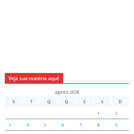
Veja sua matéria aqui!
agosto 2026
S
T
Q
Q
S
S
D
1
2
3
4
5
6
7
8
9