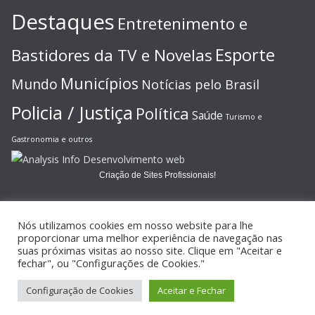
Destaques
Entretenimento e
Esporte
Bastidores da TV e Novelas
Municípios
Mundo
Notícias pelo Brasil
Policia / Justiça
Política
Saúde
Turismo e
Gastronomia e outros
Criação de Sites Profissionais!
Nós utilizamos cookies em nosso website para lhe
proporcionar uma melhor experiência de navegação nas
suas próximas visitas ao nosso site. Clique em "Aceitar e
Copyright © 2026
JORNAL GAZETA ONLINE
. Todos os direitos
fechar", ou "Configurações de Cookies."
reservados.
Configuração de Cookies
Aceitar e Fechar
Tema:
ColorMag
por ThemeGrill. Powered by
WordPress
.