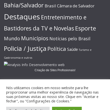
Bahia/Salvador
Brasil
Câmara de Salvador
Destaques
Entretenimento e
Esporte
Bastidores da TV e Novelas
Municípios
Mundo
Notícias pelo Brasil
Policia / Justiça
Política
Saúde
Turismo e
Gastronomia e outros
Criação de Sites Profissionais!
Nós utilizamos cookies em nosso website para lhe
proporcionar uma melhor experiência de navegação nas
suas próximas visitas ao nosso site. Clique em "Aceitar e
Copyright © 2026
JORNAL GAZETA ONLINE
. Todos os direitos
fechar", ou "Configurações de Cookies."
reservados.