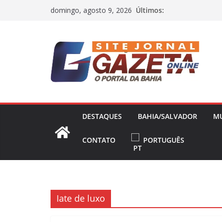
Pular
Últimos:
domingo, agosto 9, 2026
para
o
conteúdo
DESTAQUES
BAHIA/SALVADOR
M
CONTATO
PORTUGUÊS
Iate de luxo