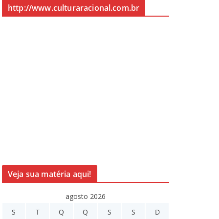
http://www.culturaracional.com.br
Veja sua matéria aqui!
agosto 2026
S
T
Q
Q
S
S
D