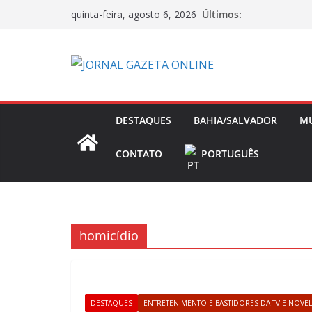
Pular
Últimos:
quinta-feira, agosto 6, 2026
para
o
conteúdo
DESTAQUES
BAHIA/SALVADOR
M
CONTATO
PORTUGUÊS
homicídio
DESTAQUES
ENTRETENIMENTO E BASTIDORES DA TV E NOVE