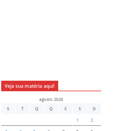
Veja sua matéria aqui!
agosto 2026
S
T
Q
Q
S
S
D
1
2