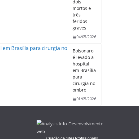
dois
mortos e
três
feridos
graves
04/05/2026
Bolsonaro
é levado a
hospital
em Brasília
para
cirurgia no
ombro
01/05/2026
Criação de Sites Profissionais!