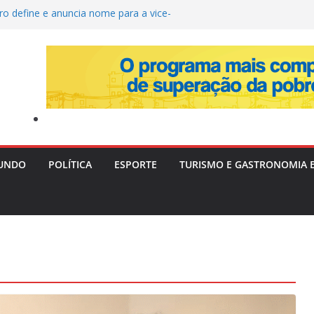
ro define e anuncia nome para a vice-
ta quarta-feira
ira Livre II: PF Mira Servidores e Fraudes em
Táxi na Bahia com Prejuízo Tributário
eção de Uganda e do SC Villa, David Owori É
das Durante Assalto em Kampala
Destrói Plantação com 20 Mil Pés de Maconha e
 de R$ 4 Milhões na Bahia
vera e Risco de Ciclone Atingem o Brasil a
inta-feira (6)
UNDO
POLÍTICA
ESPORTE
TURISMO E GASTRONOMIA 