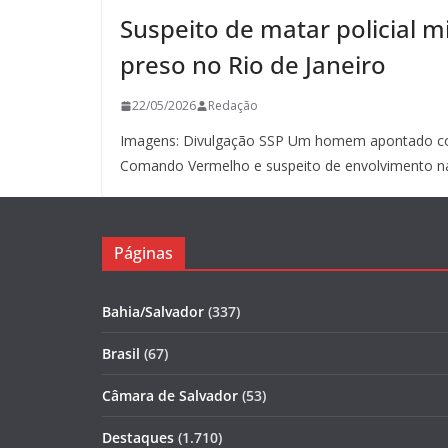
Suspeito de matar policial mi
preso no Rio de Janeiro
22/05/2026
Redação
Imagens: Divulgação SSP Um homem apontado co
Comando Vermelho e suspeito de envolvimento n
Páginas
Bahia/Salvador
(337)
Brasil
(67)
Câmara de Salvador
(53)
Destaques
(1.710)