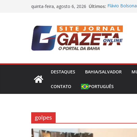
Pular
Últimos:
Flávio Bolsona
quinta-feira, agosto 6, 2026
para
presidência nes
Operação Bande
o
Concessões de 
conteúdo
Capitão da Sel
Morto a Pedra
Polícia Civil 
Causa Prejuízo
Frente Fria Se
Partir desta Qu
DESTAQUES
BAHIA/SALVADOR
M
CONTATO
PORTUGUÊS
golpes