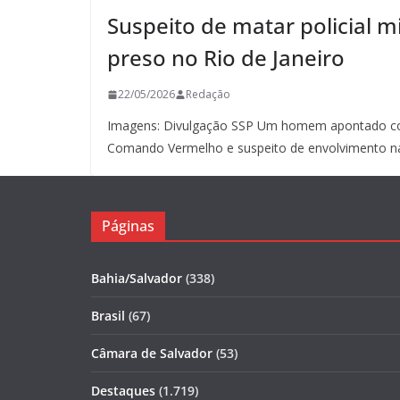
Suspeito de matar policial mi
preso no Rio de Janeiro
22/05/2026
Redação
Imagens: Divulgação SSP Um homem apontado co
Comando Vermelho e suspeito de envolvimento n
Páginas
Bahia/Salvador
(338)
Brasil
(67)
Câmara de Salvador
(53)
Destaques
(1.719)