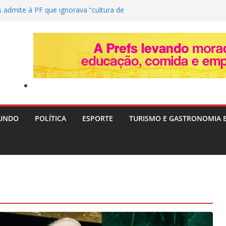
admite à PF que ignorava “cultura de
has apontada pela ANAC
pós ser atropelado por ônibus
 orla de Itapuã, em Salvador
”: Tia Milena revela fim da amizade com
t e aponta motivos
 após a Copa de 2026: volante Fabinho
s para o futuro da carreira
a: Três adolescentes desaparecem em
ia investiga possível conexão
UNDO
POLÍTICA
ESPORTE
TURISMO E GASTRONOMIA 