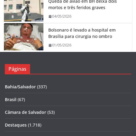
Queda de avião em BH deixa dois
mortos e três feridos graves
04/05/2026
Bolsonaro é levado a hospital em
Brasília para cirurgia no ombro
01/05/2026
Páginas
Bahia/Salvador
(337)
Brasil
(67)
Câmara de Salvador
(53)
Destaques
(1.718)