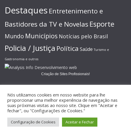
Destaques
Entretenimento e
Esporte
Bastidores da TV e Novelas
Municípios
Mundo
Notícias pelo Brasil
Policia / Justiça
Política
Saúde
Turismo e
Gastronomia e outros
Criação de Sites Profissionais!
Nós utilizamos cookies em nosso website para lhe
proporcionar uma melhor experiência de navegação nas
suas próximas visitas ao nosso site. Clique em "Aceitar e
Copyright © 2026
JORNAL GAZETA ONLINE
. Todos os direitos
fechar", ou "Configurações de Cookies."
reservados.
Configuração de Cookies
Aceitar e Fechar
Tema:
ColorMag
por ThemeGrill. Powered by
WordPress
.