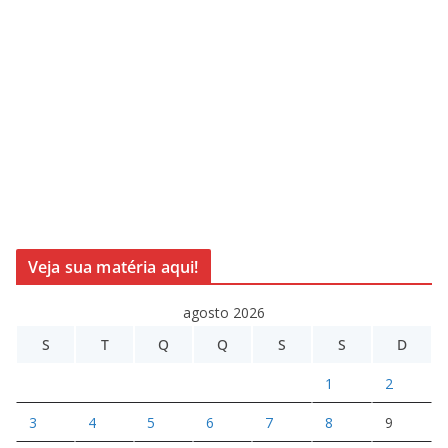
Veja sua matéria aqui!
agosto 2026
S
T
Q
Q
S
S
D
1
2
3
4
5
6
7
8
9