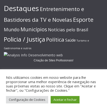
Destaques
Entretenimento e
Esporte
Bastidores da TV e Novelas
Municípios
Mundo
Notícias pelo Brasil
Policia / Justiça
Política
Saúde
Turismo e
Gastronomia e outros
Criação de Sites Profissionais!
Nós utilizamos cookies em nosso website para lhe
proporcionar uma melhor experiência de navegação nas
suas próximas visitas ao nosso site. Clique em "Aceitar e
Copyright © 2026
JORNAL GAZETA ONLINE
. Todos os direitos
fechar", ou "Configurações de Cookies."
reservados.
Configuração de Cookies
Aceitar e Fechar
Tema:
ColorMag
por ThemeGrill. Powered by
WordPress
.