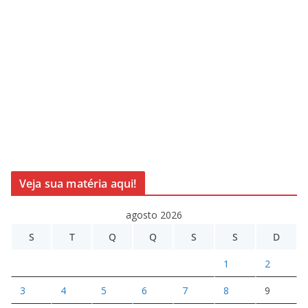
Veja sua matéria aqui!
agosto 2026
S
T
Q
Q
S
S
D
1
2
3
4
5
6
7
8
9