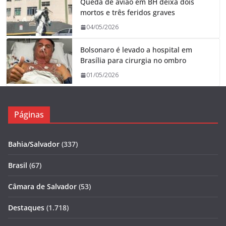
Queda de avião em BH deixa dois
mortos e três feridos graves
04/05/2026
Bolsonaro é levado a hospital em
Brasília para cirurgia no ombro
01/05/2026
Páginas
Bahia/Salvador
(337)
Brasil
(67)
Câmara de Salvador
(53)
Destaques
(1.718)