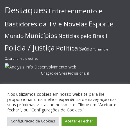
Destaques
Entretenimento e
Esporte
Bastidores da TV e Novelas
Municípios
Mundo
Notícias pelo Brasil
Policia / Justiça
Política
Saúde
Turismo e
Gastronomia e outros
Criação de Sites Profissionais!
Nós utilizamos cookies em nosso website para lhe
proporcionar uma melhor experiência de navegação nas
suas próximas visitas ao nosso site. Clique em "Aceitar e
Copyright © 2026
JORNAL GAZETA ONLINE
. Todos os direitos
fechar", ou "Configurações de Cookies."
reservados.
Configuração de Cookies
Aceitar e Fechar
Tema:
ColorMag
por ThemeGrill. Powered by
WordPress
.