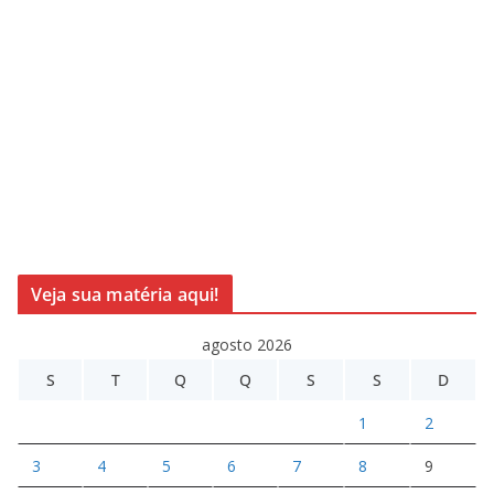
Veja sua matéria aqui!
agosto 2026
S
T
Q
Q
S
S
D
1
2
3
4
5
6
7
8
9