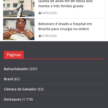
Queda de avião em BH deixa dois
mortos e três feridos graves
04/05/2026
Bolsonaro é levado a hospital em
Brasília para cirurgia no ombro
01/05/2026
Páginas
Bahia/Salvador
(337)
Brasil
(67)
Câmara de Salvador
(53)
Destaques
(1.718)