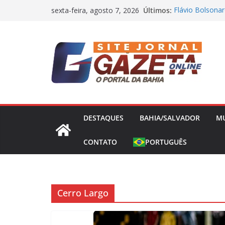
Pular
Últimos:
Flávio Bolsonar
sexta-feira, agosto 7, 2026
para
presidência nes
Operação Bandei
o
Concessões de 
conteúdo
Capitão da Sele
Morto a Pedrad
Polícia Civil D
Causa Prejuízo
Frente Fria Sev
Partir desta Qui
DESTAQUES
BAHIA/SALVADOR
M
CONTATO
PORTUGUÊS
Cerro Largo