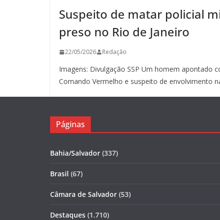
Suspeito de matar policial mi
preso no Rio de Janeiro
22/05/2026
Redação
Imagens: Divulgação SSP Um homem apontado co
Comando Vermelho e suspeito de envolvimento n
Páginas
Bahia/Salvador
(337)
Brasil
(67)
Câmara de Salvador
(53)
Destaques
(1.710)