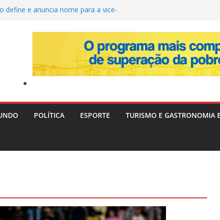
o define e anuncia nome para a vice-
ta quarta-feira
ra Livre II: PF Mira Servidores e Fraudes em
Táxi na Bahia com Prejuízo Tributário
ção de Uganda e do SC Villa, David Owori É
as Durante Assalto em Kampala
estrói Plantação com 20 Mil Pés de Maconha e
 de R$ 4 Milhões na Bahia
era e Risco de Ciclone Atingem o Brasil a
nta-feira (6)
UNDO
POLÍTICA
ESPORTE
TURISMO E GASTRONOMIA 