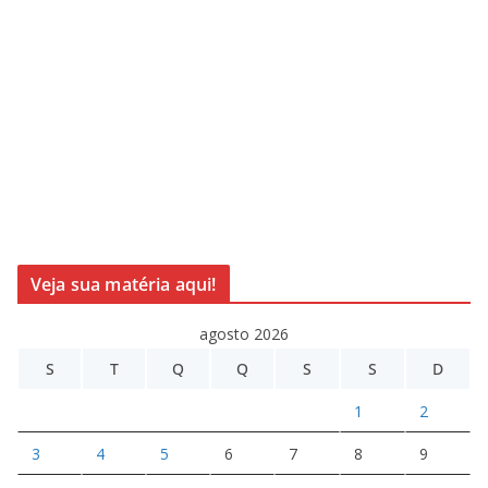
Veja sua matéria aqui!
agosto 2026
S
T
Q
Q
S
S
D
1
2
3
4
5
6
7
8
9