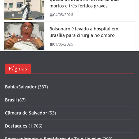
mortos e três feridos graves
04/05/2026
Bolsonaro é levado a hospital em
Brasília para cirurgia no ombro
01/05/2026
Páginas
Bahia/Salvador
(337)
Brasil
(67)
Câmara de Salvador
(53)
Destaques
(1.706)
Entretenimento e Bastidores da TV e Novelas
(293)