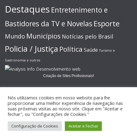
Destaques
Entretenimento e
Esporte
Bastidores da TV e Novelas
Municípios
Mundo
Notícias pelo Brasil
Policia / Justiça
Política
Saúde
Turismo e
Gastronomia e outros
Criação de Sites Profissionais!
Nós utilizamos cookies em nosso website para lhe
proporcionar uma melhor experiência de navegação nas
suas próximas visitas ao nosso site. Clique em "Aceitar e
Copyright © 2026
JORNAL GAZETA ONLINE
. Todos os direitos
fechar", ou "Configurações de Cookies."
reservados.
Configuração de Cookies
Aceitar e Fechar
Tema:
ColorMag
por ThemeGrill. Powered by
WordPress
.