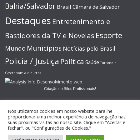
Bahia/Salvador
Brasil
Câmara de Salvador
Destaques
Entretenimento e
Esporte
Bastidores da TV e Novelas
Municípios
Mundo
Notícias pelo Brasil
Policia / Justiça
Política
Saúde
Turismo e
Gastronomia e outros
Criação de Sites Profissionais!
Nós utilizamos cookies em nosso website para lhe
proporcionar uma melhor experiência de navegação nas
suas próximas visitas ao nosso site. Clique em "Aceitar e
Copyright © 2026
JORNAL GAZETA ONLINE
. Todos os direitos
fechar", ou "Configurações de Cookies."
reservados.