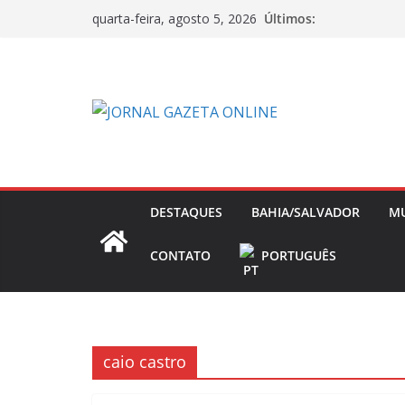
Pular
Últimos:
quarta-feira, agosto 5, 2026
para
o
conteúdo
DESTAQUES
BAHIA/SALVADOR
M
CONTATO
PORTUGUÊS
caio castro