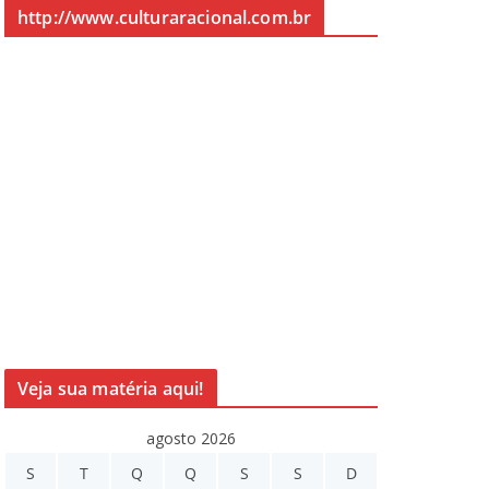
http://www.culturaracional.com.br
Veja sua matéria aqui!
agosto 2026
S
T
Q
Q
S
S
D