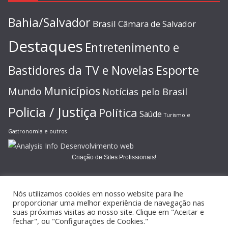
Bahia/Salvador
Brasil
Câmara de Salvador
Destaques
Entretenimento e
Esporte
Bastidores da TV e Novelas
Municípios
Mundo
Notícias pelo Brasil
Policia / Justiça
Política
Saúde
Turismo e
Gastronomia e outros
Criação de Sites Profissionais!
Nós utilizamos cookies em nosso website para lhe
proporcionar uma melhor experiência de navegação nas
suas próximas visitas ao nosso site. Clique em "Aceitar e
Copyright © 2026
JORNAL GAZETA ONLINE
. Todos os direitos
fechar", ou "Configurações de Cookies."