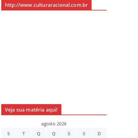
http://www.culturaracional.com.br
Veja sua matéria aqui!
agosto 2026
S
T
Q
Q
S
S
D