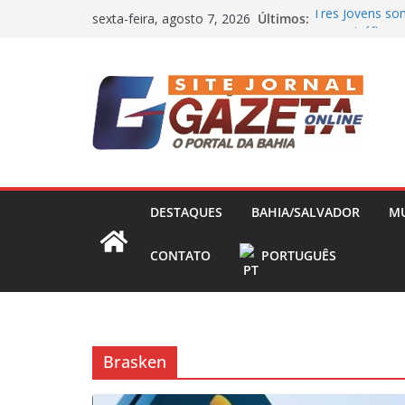
Pular
Últimos:
Três Jovens som
sexta-feira, agosto 7, 2026
para
com o tráfico
Base da Polícia 
o
Mariana Rios e
conteúdo
gravidez natura
Jair Ventura co
Athletico e exal
Nikolas Ferreir
Presidência e 
DESTAQUES
BAHIA/SALVADOR
M
CONTATO
PORTUGUÊS
Brasken