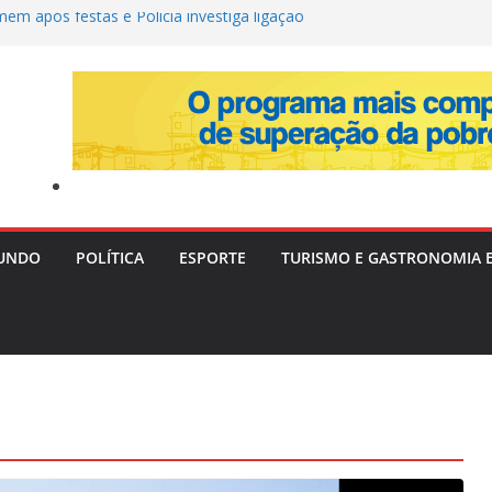
em após festas e Polícia investiga ligação
Militar é alvo de tiros em Lauro de Freitas
mociona ao revelar perda gestacional após
l
memora vaga na Copa do Brasil, alfineta o
ta variações táticas
a tenta convencer Zema a desistir da
focar no Senado em 2026
UNDO
POLÍTICA
ESPORTE
TURISMO E GASTRONOMIA 