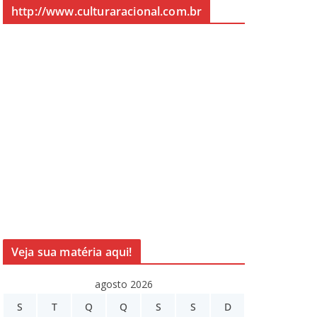
http://www.culturaracional.com.br
Veja sua matéria aqui!
agosto 2026
S
T
Q
Q
S
S
D