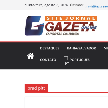
Pular
Flávio Bolsona
Últimos:
quinta-feira, agosto 6, 2026
para
presidência nes
Operação Bande
o
Concessões de 
conteúdo
Capitão da Sel
Morto a Pedra
Polícia Civil 
Causa Prejuízo
Frente Fria Se
DESTAQUES
BAHIA/SALVADOR
M
Partir desta Qu
CONTATO
PORTUGUÊS
brad pitt