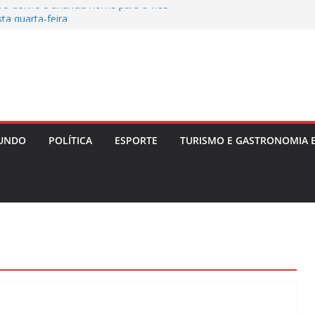
ro define e anuncia nome para a vice-
ta quarta-feira
ira Livre II: PF Mira Servidores e Fraudes em
Táxi na Bahia com Prejuízo Tributário
eção de Uganda e do SC Villa, David Owori É
das Durante Assalto em Kampala
Destrói Plantação com 20 Mil Pés de Maconha e
 de R$ 4 Milhões na Bahia
vera e Risco de Ciclone Atingem o Brasil a
UNDO
POLÍTICA
ESPORTE
TURISMO E GASTRONOMIA 
inta-feira (6)