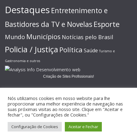
Destaques
Entretenimento e
Esporte
Bastidores da TV e Novelas
Municípios
Mundo
Notícias pelo Brasil
Policia / Justiça
Política
Saúde
Turismo e
Gastronomia e outros
Criação de Sites Profissionais!
Nós utilizamos cookies em nosso website para lhe
proporcionar uma melhor experiência de navegação nas
suas próximas visitas ao nosso site. Clique em "Aceitar e
Copyright © 2026
JORNAL GAZETA ONLINE
. Todos os direitos
fechar", ou "Configurações de Cookies."
reservados.
Configuração de Cookies
Aceitar e Fechar
Tema:
ColorMag
por ThemeGrill. Powered by
WordPress
.