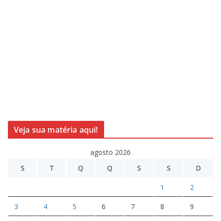
Veja sua matéria aqui!
agosto 2026
S
T
Q
Q
S
S
D
1
2
3
4
5
6
7
8
9