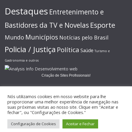
Destaques
Entretenimento e
Esporte
Bastidores da TV e Novelas
Municípios
Mundo
Notícias pelo Brasil
Policia / Justiça
Política
Saúde
Turismo e
Gastronomia e outros
Criação de Sites Profissionais!
Nós utilizamos cookies em nosso website para lhe
proporcionar uma melhor experiência de navegação nas
suas próximas visitas ao nosso site. Clique em "Aceitar e
Copyright © 2026
JORNAL GAZETA ONLINE
. Todos os direitos
fechar", ou "Configurações de Cookies."
reservados.
Configuração de Cookies
Aceitar e Fechar
Tema:
ColorMag
por ThemeGrill. Powered by
WordPress
.