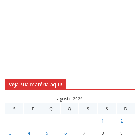
Veja sua matéria aqui!
agosto 2026
S
T
Q
Q
S
S
D
1
2
3
4
5
6
7
8
9