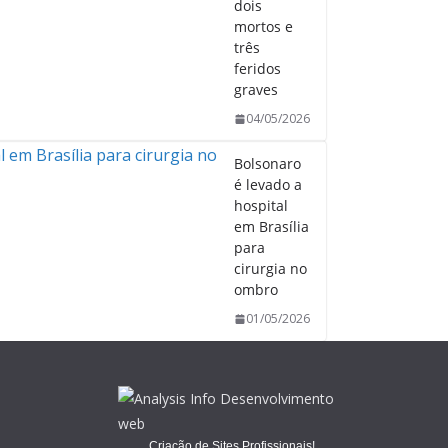
dois
mortos e
três
feridos
graves
04/05/2026
Bolsonaro
é levado a
hospital
em Brasília
para
cirurgia no
ombro
01/05/2026
Criação de Sites Profissionais!