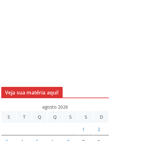
Veja sua matéria aqui!
agosto 2026
S
T
Q
Q
S
S
D
1
2