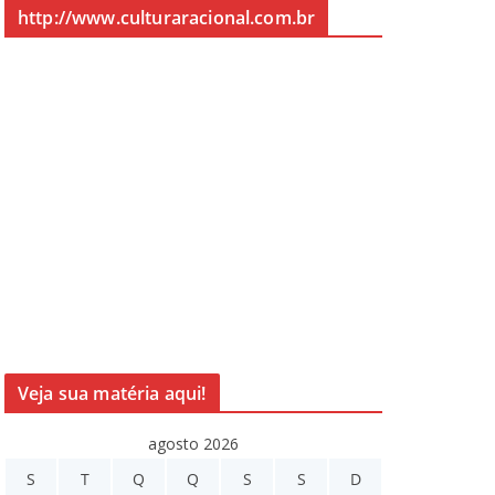
http://www.culturaracional.com.br
Veja sua matéria aqui!
agosto 2026
S
T
Q
Q
S
S
D