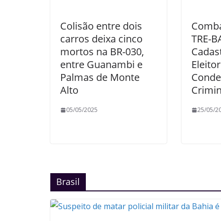
Colisão entre dois
Comba
carros deixa cinco
TRE-BA
mortos na BR-030,
Cadas
entre Guanambi e
Eleito
Palmas de Monte
Conde
Alto
Crimin
05/05/2025
25/05/2
Brasil