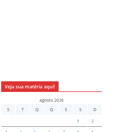
Veja sua matéria aqui!
agosto 2026
S
T
Q
Q
S
S
D
1
2