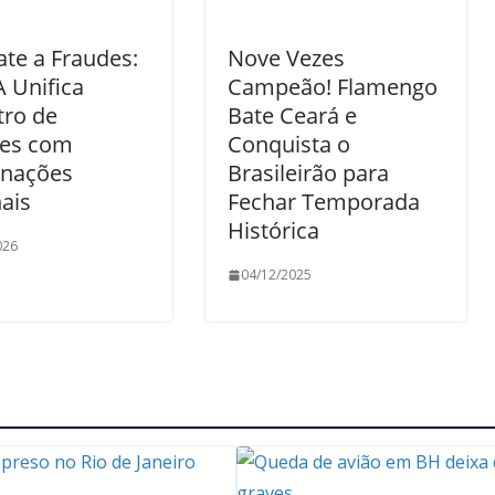
te a Fraudes:
Nove Vezes
 Unifica
Campeão! Flamengo
tro de
Bate Ceará e
res com
Conquista o
nações
Brasileirão para
ais
Fechar Temporada
Histórica
026
04/12/2025