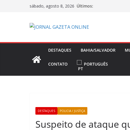
Pular
Últimos:
sábado, agosto 8, 2026
para
o
conteúdo
DESTAQUES
BAHIA/SALVADOR
M
CONTATO
PORTUGUÊS
DESTAQUES
POLICIA / JUSTIÇA
Suspeito de ataque q