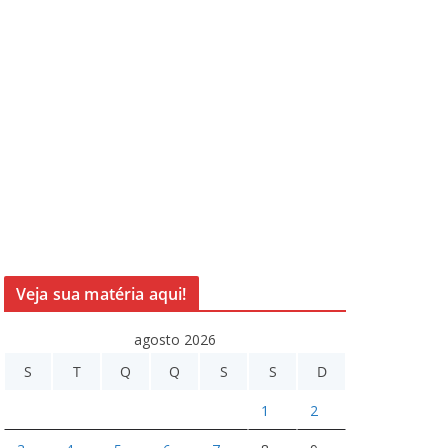
Veja sua matéria aqui!
agosto 2026
S
T
Q
Q
S
S
D
1
2