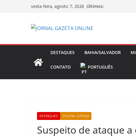
Pular
Últimos:
sexta-feira, agosto 7, 2026
para
o
conteúdo
DESTAQUES
BAHIA/SALVADOR
M
CONTATO
PORTUGUÊS
DESTAQUES
POLICIA / JUSTIÇA
Suspeito de ataque a