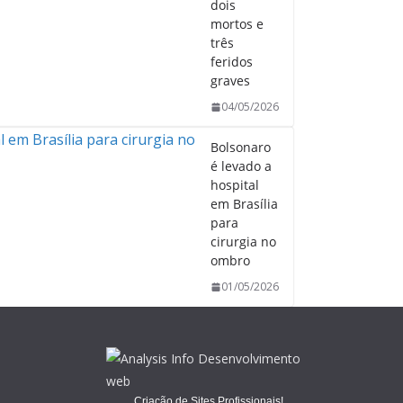
dois
mortos e
três
feridos
graves
04/05/2026
Bolsonaro
é levado a
hospital
em Brasília
para
cirurgia no
ombro
01/05/2026
Criação de Sites Profissionais!