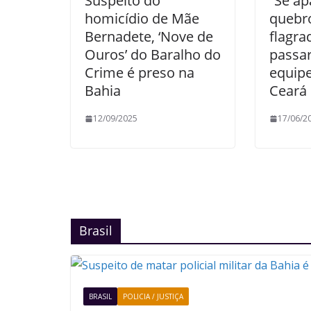
Suspeito do
“Se ap
homicídio de Mãe
quebro
Bernadete, ‘Nove de
flagr
Ouros’ do Baralho do
passa
Crime é preso na
equipe
Bahia
Ceará
12/09/2025
17/06/2
Brasil
BRASIL
POLICIA / JUSTIÇA