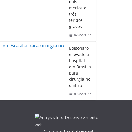
dois
mortos e
três
feridos
graves
04/05/2026
Bolsonaro
é levado a
hospital
em Brasília
para
cirurgia no
ombro
01/05/2026
Criação de Sites Profissionais!