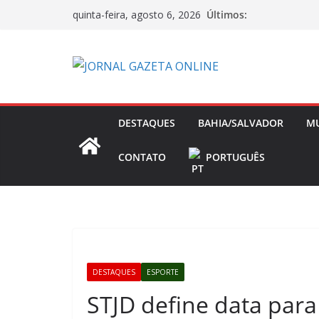
Pular
Últimos:
quinta-feira, agosto 6, 2026
para
o
conteúdo
DESTAQUES
BAHIA/SALVADOR
M
CONTATO
PORTUGUÊS
DESTAQUES
ESPORTE
STJD define data para