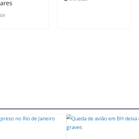
ares
026