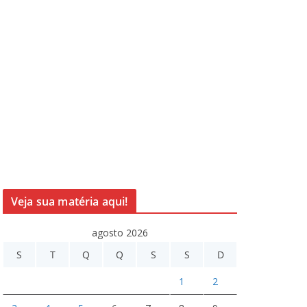
Veja sua matéria aqui!
agosto 2026
S
T
Q
Q
S
S
D
1
2