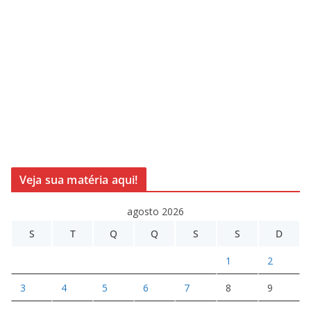
Veja sua matéria aqui!
agosto 2026
S
T
Q
Q
S
S
D
1
2
3
4
5
6
7
8
9