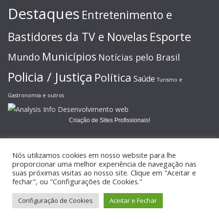
Destaques
Entretenimento e
Esporte
Bastidores da TV e Novelas
Municípios
Mundo
Notícias pelo Brasil
Policia / Justiça
Política
Saúde
Turismo e
Gastronomia e outros
Criação de Sites Profissionais!
Nós utilizamos cookies em nosso website para lhe
proporcionar uma melhor experiência de navegação nas
suas próximas visitas ao nosso site. Clique em "Aceitar e
Copyright © 2026
JORNAL GAZETA ONLINE
. Todos os direitos
fechar", ou "Configurações de Cookies."
reservados.
Configuração de Cookies
Aceitar e Fechar
Tema:
ColorMag
por ThemeGrill. Powered by
WordPress
.