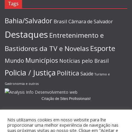
Tags
Bahia/Salvador
Brasil
Câmara de Salvador
Destaques
Entretenimento e
Esporte
Bastidores da TV e Novelas
Municípios
Mundo
Notícias pelo Brasil
Policia / Justiça
Política
Saúde
Turismo e
Gastronomia e outros
Criação de Sites Profissionais!
Nós utilizamos cookies em nosso website para lhe
proporcionar uma melhor experiência de navegação nas
suas próximas visitas ao nosso site. Clique em "Aceitar e