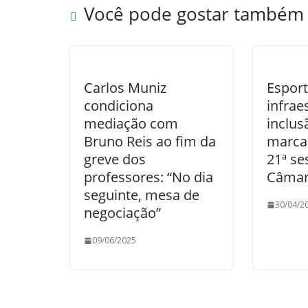
Você pode gostar também
Carlos Muniz
Esport
condiciona
infrae
mediação com
inclus
Bruno Reis ao fim da
marca
greve dos
21ª se
professores: “No dia
Câma
seguinte, mesa de
30/04/2
negociação”
09/06/2025