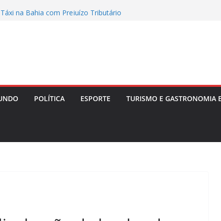
ra Livre II: PF Mira Servidores e Fraudes em
Táxi na Bahia com Prejuízo Tributário
mociona ao revelar perda gestacional após
l
memora vaga na Copa do Brasil, alfineta o
ta variações táticas
a tenta convencer Zema a desistir da
focar no Senado em 2026
em após festas e Polícia investiga ligação
UNDO
POLÍTICA
ESPORTE
TURISMO E GASTRONOMIA 