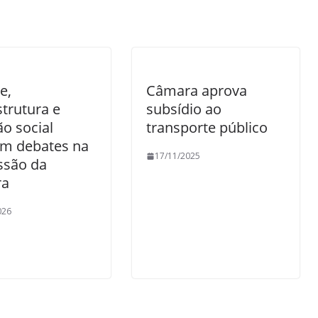
e,
Câmara aprova
strutura e
subsídio ao
ão social
transporte público
m debates na
17/11/2025
ssão da
ra
026