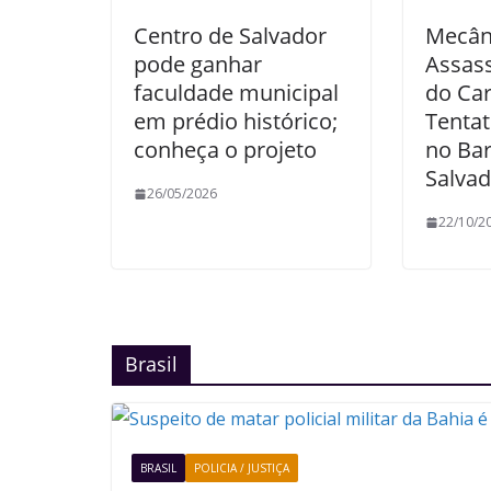
Centro de Salvador
Mecân
pode ganhar
Assas
faculdade municipal
do Ca
em prédio histórico;
Tentat
conheça o projeto
no Ba
Salvad
26/05/2026
22/10/2
Brasil
BRASIL
POLICIA / JUSTIÇA