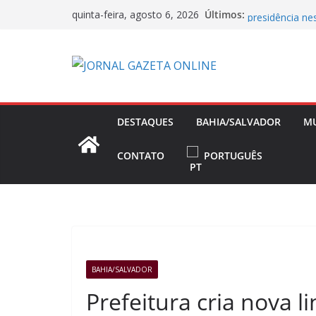
Pular
Flávio Bolsona
Últimos:
quinta-feira, agosto 6, 2026
presidência nes
para
Operação Bande
o
Concessões de 
conteúdo
Capitão da Sel
Morto a Pedra
Polícia Civil 
Causa Prejuízo
DESTAQUES
BAHIA/SALVADOR
M
Frente Fria Se
Partir desta Qu
CONTATO
PORTUGUÊS
BAHIA/SALVADOR
Prefeitura cria nova 