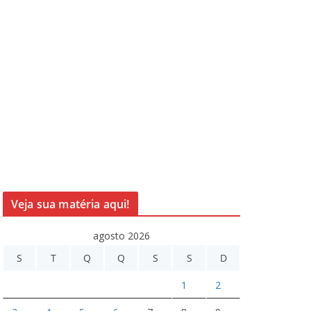
Veja sua matéria aqui!
agosto 2026
S
T
Q
Q
S
S
D
1
2