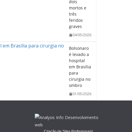
dois
mortos e
três
feridos
graves
04/05/2026
Bolsonaro
é levado a
hospital
em Brasília
para
cirurgia no
ombro
01/05/2026
Criação de Sites Profissionais!