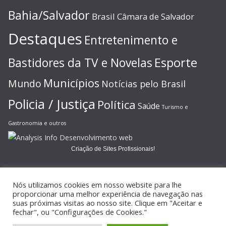
Bahia/Salvador
Brasil
Câmara de Salvador
Destaques
Entretenimento e
Esporte
Bastidores da TV e Novelas
Municípios
Mundo
Notícias pelo Brasil
Policia / Justiça
Política
Saúde
Turismo e
Gastronomia e outros
Criação de Sites Profissionais!
Nós utilizamos cookies em nosso website para lhe
proporcionar uma melhor experiência de navegação nas
suas próximas visitas ao nosso site. Clique em "Aceitar e
Copyright © 2026
JORNAL GAZETA ONLINE
. Todos os direitos
fechar", ou "Configurações de Cookies."
reservados.