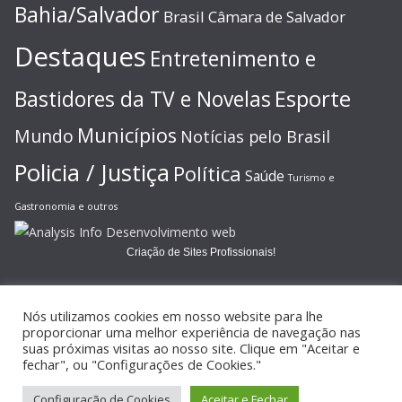
Bahia/Salvador
Brasil
Câmara de Salvador
Destaques
Entretenimento e
Esporte
Bastidores da TV e Novelas
Municípios
Mundo
Notícias pelo Brasil
Policia / Justiça
Política
Saúde
Turismo e
Gastronomia e outros
Criação de Sites Profissionais!
Nós utilizamos cookies em nosso website para lhe
proporcionar uma melhor experiência de navegação nas
suas próximas visitas ao nosso site. Clique em "Aceitar e
Copyright © 2026
JORNAL GAZETA ONLINE
. Todos os direitos
fechar", ou "Configurações de Cookies."
reservados.
Configuração de Cookies
Aceitar e Fechar