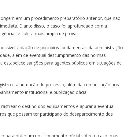
e origem em um procedimento preparatório anterior, que não
imediata. Diante disso, o caso foi aprofundado com a
iligências e coleta mais ampla de provas.
possível violação de princípios fundamentais da administração
lidade, além de eventual descumprimento das normas
que estabelece sanções para agentes públicos em situações de
egistro e a autuação do processo, além da comunicação aos
anhamento institucional e publicação oficial.
ra rastrear o destino dos equipamentos e apurar a eventual
eiros que possam ter participado do desaparecimento dos
ho para obter um posicionamento oficial sobre o caso, mas