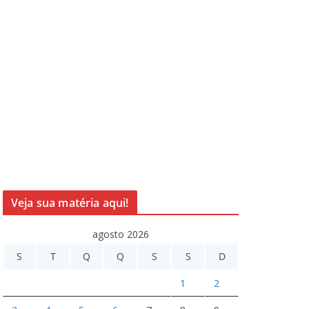
Veja sua matéria aqui!
agosto 2026
S
T
Q
Q
S
S
D
1
2