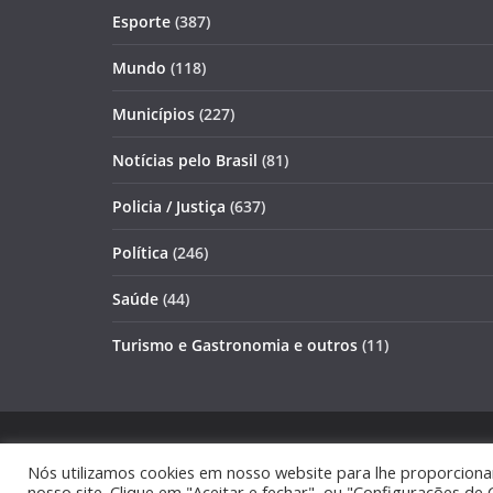
Esporte
(387)
Mundo
(118)
Municípios
(227)
Notícias pelo Brasil
(81)
Policia / Justiça
(637)
Política
(246)
Saúde
(44)
Turismo e Gastronomia e outros
(11)
Copyright © 2026
JORNAL GAZETA ONLINE
. Todos o
Nós utilizamos cookies em nosso website para lhe proporciona
Tema:
ColorMag
por ThemeGrill. Powered by
WordPr
nosso site. Clique em "Aceitar e fechar", ou "Configurações de 