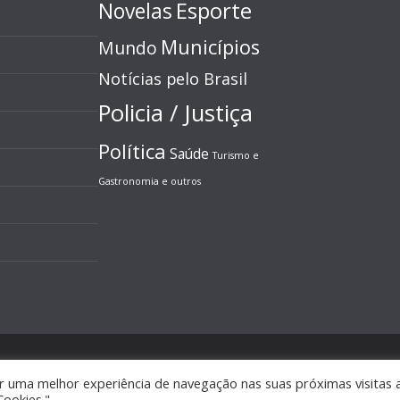
Esporte
Novelas
Municípios
Mundo
Notícias pelo Brasil
Policia / Justiça
Política
Saúde
Turismo e
Gastronomia e outros
s direitos reservados.
r uma melhor experiência de navegação nas suas próximas visitas 
ess
.
Cookies."