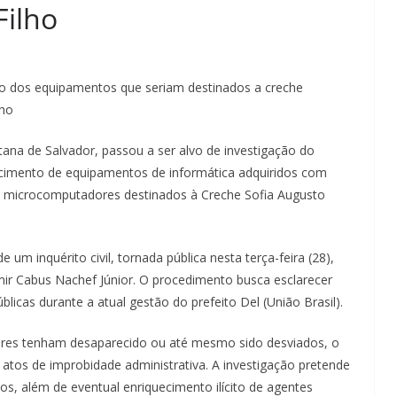
Filho
to dos equipamentos que seriam destinados a creche
lho
tana de Salvador, passou a ser alvo de investigação do
ecimento de equipamentos de informática adquiridos com
4 microcomputadores destinados à Creche Sofia Augusto
um inquérito civil, tornada pública nesta terça-feira (28),
ir Cabus Nachef Júnior. O procedimento busca esclarecer
blicas durante a atual gestão do prefeito Del (União Brasil).
ores tenham desaparecido ou até mesmo sido desviados, o
s atos de improbidade administrativa. A investigação pretende
cos, além de eventual enriquecimento ilícito de agentes