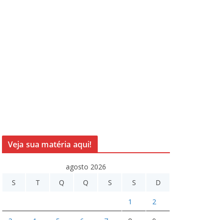
Veja sua matéria aqui!
agosto 2026
S
T
Q
Q
S
S
D
1
2