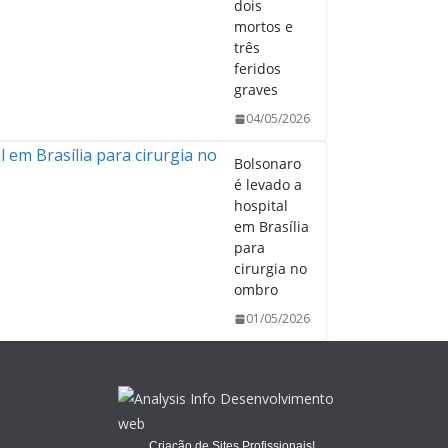
dois
mortos e
três
feridos
graves
04/05/2026
Bolsonaro
é levado a
hospital
em Brasília
para
cirurgia no
ombro
01/05/2026
Criação de Sites Profissionais!