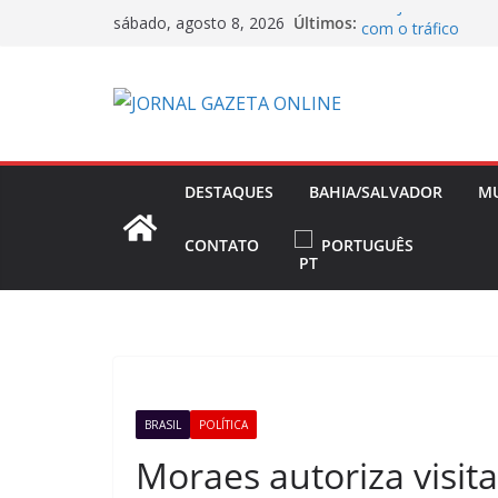
Pular
Três Jovens somem 
Últimos:
sábado, agosto 8, 2026
para
com o tráfico
Base da Polícia Mil
o
Mariana Rios emoc
conteúdo
gravidez natural
Jair Ventura comem
Athletico e exalta 
Nikolas Ferreira t
DESTAQUES
BAHIA/SALVADOR
M
Presidência e foc
CONTATO
PORTUGUÊS
BRASIL
POLÍTICA
Moraes autoriza visita