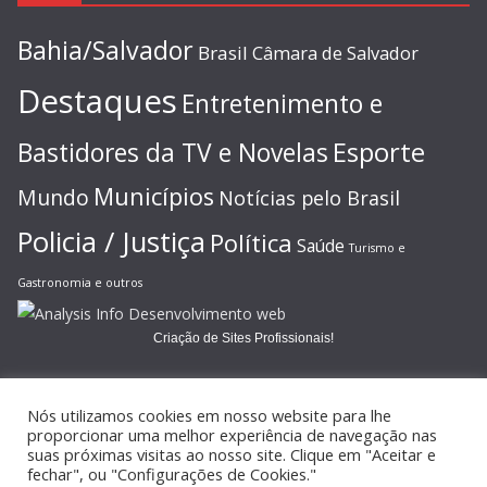
Bahia/Salvador
Brasil
Câmara de Salvador
Destaques
Entretenimento e
Esporte
Bastidores da TV e Novelas
Municípios
Mundo
Notícias pelo Brasil
Policia / Justiça
Política
Saúde
Turismo e
Gastronomia e outros
Criação de Sites Profissionais!
Nós utilizamos cookies em nosso website para lhe
proporcionar uma melhor experiência de navegação nas
suas próximas visitas ao nosso site. Clique em "Aceitar e
Copyright © 2026
JORNAL GAZETA ONLINE
. Todos os direitos
fechar", ou "Configurações de Cookies."