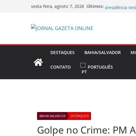
Pular
Flávio Bolsonar
Últimos:
sexta-feira, agosto 7, 2026
para
presidência nes
Operação Bandei
o
Concessões de 
conteúdo
Capitão da Sele
Morto a Pedrad
Polícia Civil D
Causa Prejuízo
DESTAQUES
BAHIA/SALVADOR
M
Frente Fria Sev
Partir desta Qui
CONTATO
PORTUGUÊS
BAHIA/SALVADOR
DESTAQUES
Golpe no Crime: PM A