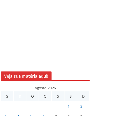
Veja sua matéria aqui!
agosto 2026
S
T
Q
Q
S
S
D
1
2