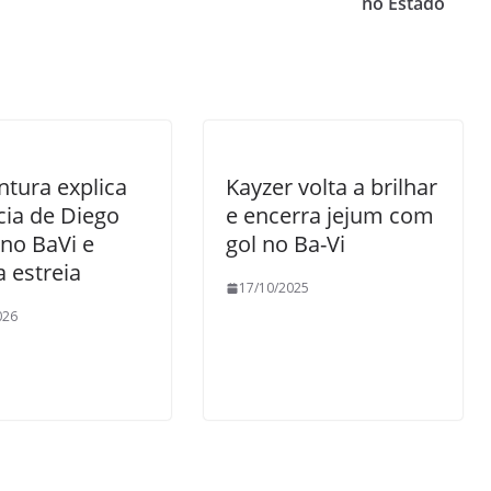
no Estado
entura explica
Kayzer volta a brilhar
ia de Diego
e encerra jejum com
 no BaVi e
gol no Ba-Vi
a estreia
17/10/2025
026