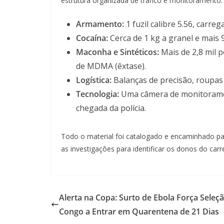
estrutura organizada de tráfico e monitoramento:
Armamento:
1 fuzil calibre 5.56, carre
Cocaína:
Cerca de 1 kg a granel e mais 
Maconha e Sintéticos:
Mais de 2,8 mil 
de MDMA (êxtase).
Logística:
Balanças de precisão, roupas 
Tecnologia:
Uma câmera de monitoramen
chegada da polícia.
Todo o material foi catalogado e encaminhado para
as investigações para identificar os donos do car
Alerta na Copa: Surto de Ebola Força Seleç
Congo a Entrar em Quarentena de 21 Dias