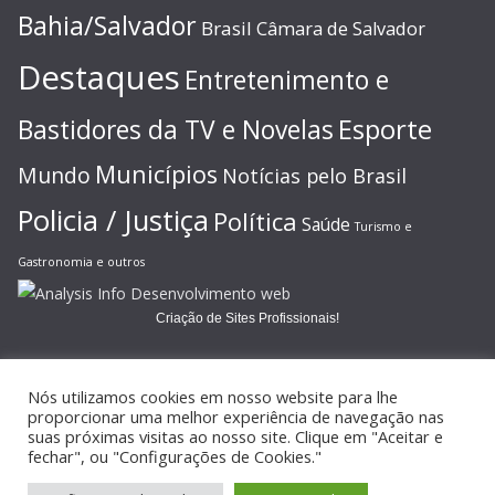
Bahia/Salvador
Brasil
Câmara de Salvador
Destaques
Entretenimento e
Esporte
Bastidores da TV e Novelas
Municípios
Mundo
Notícias pelo Brasil
Policia / Justiça
Política
Saúde
Turismo e
Gastronomia e outros
Criação de Sites Profissionais!
Nós utilizamos cookies em nosso website para lhe
proporcionar uma melhor experiência de navegação nas
suas próximas visitas ao nosso site. Clique em "Aceitar e
Copyright © 2026
JORNAL GAZETA ONLINE
. Todos os direitos
fechar", ou "Configurações de Cookies."
reservados.