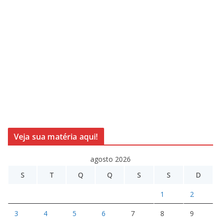
Veja sua matéria aqui!
agosto 2026
S
T
Q
Q
S
S
D
1
2
3
4
5
6
7
8
9