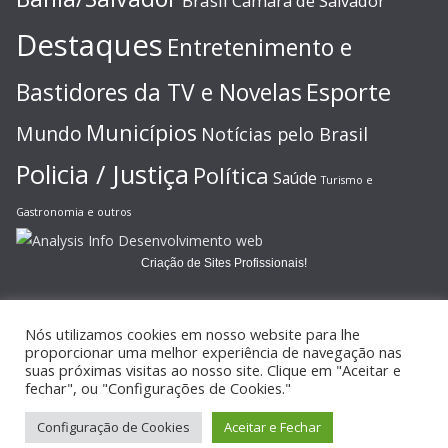
Brasil
Câmara de Salvador
Destaques
Entretenimento e
Esporte
Bastidores da TV e Novelas
Municípios
Mundo
Notícias pelo Brasil
Policia / Justiça
Política
Saúde
Turismo e
Gastronomia e outros
Criação de Sites Profissionais!
Nós utilizamos cookies em nosso website para lhe
proporcionar uma melhor experiência de navegação nas
suas próximas visitas ao nosso site. Clique em "Aceitar e
Copyright © 2026
JORNAL GAZETA ONLINE
. Todos os direitos
fechar", ou "Configurações de Cookies."
reservados.
Configuração de Cookies
Aceitar e Fechar
Tema:
ColorMag
por ThemeGrill. Powered by
WordPress
.