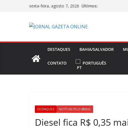
Pular
Últimos:
sexta-feira, agosto 7, 2026
para
o
conteúdo
DESTAQUES
BAHIA/SALVADOR
M
CONTATO
PORTUGUÊS
DESTAQUES
NOTÍCIAS PELO BRASIL
Diesel fica R$ 0,35 ma