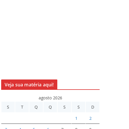
Veja sua matéria aqui!
agosto 2026
S
T
Q
Q
S
S
D
1
2