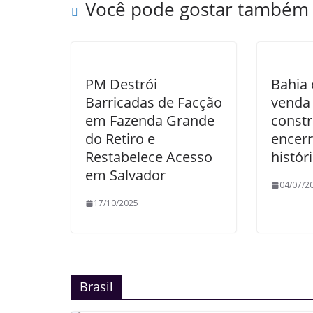
Você pode gostar também
PM Destrói
Bahia o
Barricadas de Facção
venda
em Fazenda Grande
constr
do Retiro e
encerr
Restabelece Acesso
histór
em Salvador
04/07/2
17/10/2025
Brasil