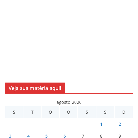
Veja sua matéria aqui!
agosto 2026
S
T
Q
Q
S
S
D
1
2
3
4
5
6
7
8
9