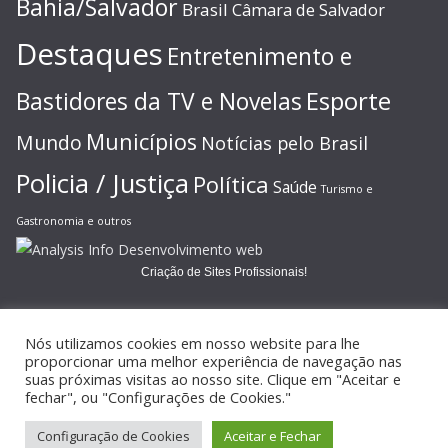
Bahia/Salvador
Brasil
Câmara de Salvador
Destaques
Entretenimento e
Esporte
Bastidores da TV e Novelas
Municípios
Mundo
Notícias pelo Brasil
Policia / Justiça
Política
Saúde
Turismo e
Gastronomia e outros
Criação de Sites Profissionais!
Nós utilizamos cookies em nosso website para lhe
proporcionar uma melhor experiência de navegação nas
suas próximas visitas ao nosso site. Clique em "Aceitar e
Copyright © 2026
JORNAL GAZETA ONLINE
. Todos os direitos
fechar", ou "Configurações de Cookies."
reservados.
Configuração de Cookies
Aceitar e Fechar
Tema:
ColorMag
por ThemeGrill. Powered by
WordPress
.