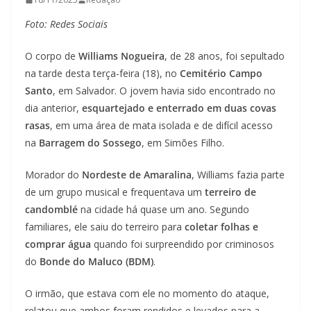
Foto: Redes Sociais
O corpo de
Williams Nogueira
, de 28 anos, foi sepultado
na tarde desta terça-feira (18), no
Cemitério Campo
Santo
, em Salvador. O jovem havia sido encontrado no
dia anterior,
esquartejado e enterrado em duas covas
rasas
, em uma área de mata isolada e de difícil acesso
na
Barragem do Sossego
, em Simões Filho.
Morador do
Nordeste de Amaralina
, Williams fazia parte
de um grupo musical e frequentava um
terreiro de
candomblé
na cidade há quase um ano. Segundo
familiares, ele saiu do terreiro para
coletar folhas e
comprar água
quando foi surpreendido por criminosos
do
Bonde do Maluco (BDM)
.
O irmão, que estava com ele no momento do ataque,
relatou que ambos foram rendidos e levados para a