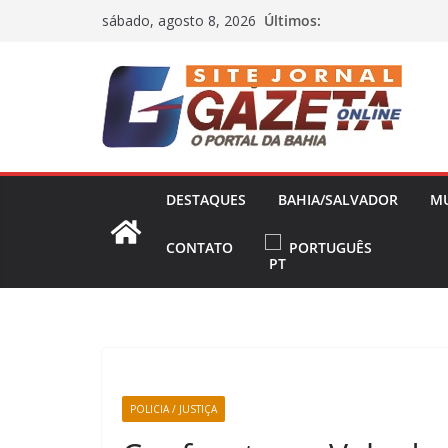
Pular
Últimos:
sábado, agosto 8, 2026
para
o
conteúdo
DESTAQUES
BAHIA/SALVADOR
M
CONTATO
PORTUGUÊS
POLICIA / JUSTIÇA