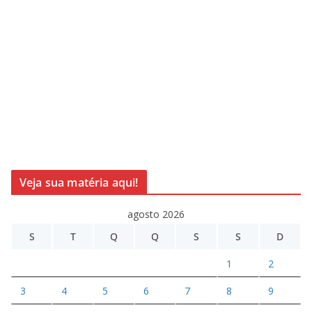
Veja sua matéria aqui!
agosto 2026
S
T
Q
Q
S
S
D
1
2
3
4
5
6
7
8
9