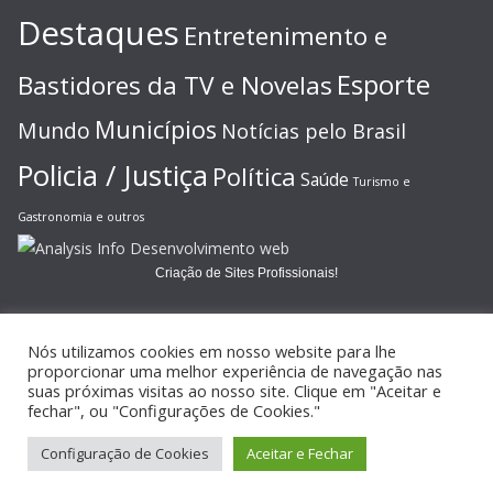
Destaques
Entretenimento e
Esporte
Bastidores da TV e Novelas
Municípios
Mundo
Notícias pelo Brasil
Policia / Justiça
Política
Saúde
Turismo e
Gastronomia e outros
Criação de Sites Profissionais!
Nós utilizamos cookies em nosso website para lhe
proporcionar uma melhor experiência de navegação nas
suas próximas visitas ao nosso site. Clique em "Aceitar e
Copyright © 2026
JORNAL GAZETA ONLINE
. Todos os direitos
fechar", ou "Configurações de Cookies."
reservados.
Configuração de Cookies
Aceitar e Fechar
Tema:
ColorMag
por ThemeGrill. Powered by
WordPress
.