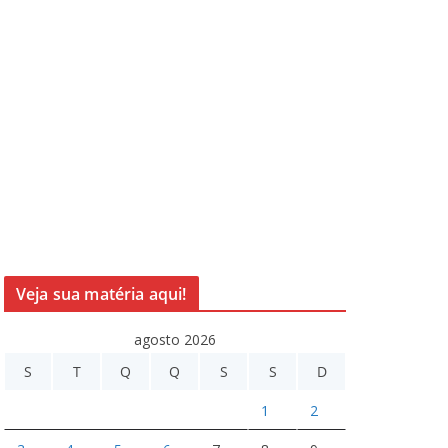
Veja sua matéria aqui!
agosto 2026
S
T
Q
Q
S
S
D
1
2