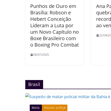
Punhos de Ouro em
Ana Pa
Brasília: Robson e
quebra
Hebert Conceição
recor
Lideram a Luta por
ao ven
um Novo Capítulo no
22/04/2
Boxe Brasileiro com
o Boxing Pro Combat
08/07/2025
Brasil
BRASIL
POLICIA / JUSTIÇA