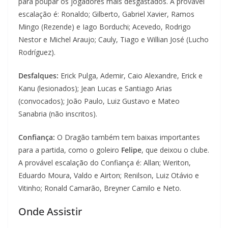
para poupar os jogadores mais desgastados. A provável
escalação é: Ronaldo; Gilberto, Gabriel Xavier, Ramos
Mingo (Rezende) e Iago Borduchi; Acevedo, Rodrigo
Nestor e Michel Araujo; Cauly, Tiago e Willian José (Lucho
Rodríguez).
Desfalques:
Erick Pulga, Ademir, Caio Alexandre, Erick e
Kanu (lesionados); Jean Lucas e Santiago Arias
(convocados); João Paulo, Luiz Gustavo e Mateo
Sanabria (não inscritos).
Confiança:
O Dragão também tem baixas importantes
para a partida, como o goleiro
Felipe
, que deixou o clube.
A provável escalação do Confiança é: Allan; Weriton,
Eduardo Moura, Valdo e Airton; Renilson, Luiz Otávio e
Vitinho; Ronald Camarão, Breyner Camilo e Neto.
Onde Assistir