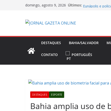
Pular
Mistério na Bahi
Últimos:
domingo, agosto 9, 2026
Eunápolis e políc
para
Bahia e FINPAT 
o
celebrar o Dia In
conteúdo
Pedestre morre a
metropolitano na
“Não houve briga
Ana Paula Renaul
DESTAQUES
BAHIA/SALVADOR
M
Livre no mercado
define prioridade
CONTATO
PORTUGUÊS
DESTAQUES
ESPORTE
Bahia amplia uso de b