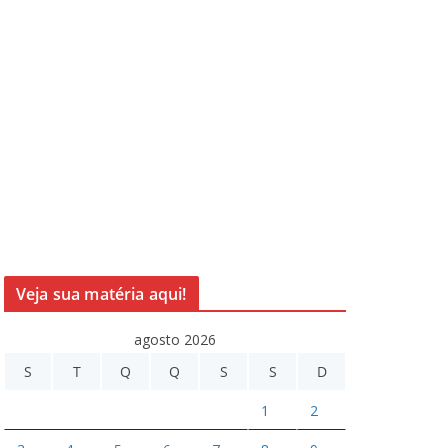
Veja sua matéria aqui!
agosto 2026
S
T
Q
Q
S
S
D
1
2