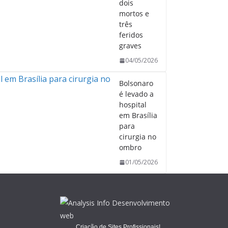
dois
mortos e
três
feridos
graves
04/05/2026
Bolsonaro
é levado a
hospital
em Brasília
para
cirurgia no
ombro
01/05/2026
Criação de Sites Profissionais!