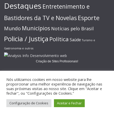
Destaques
Entretenimento e
Esporte
Bastidores da TV e Novelas
Municípios
Mundo
Notícias pelo Brasil
Policia / Justiça
Política
Saúde
Turismo e
Gastronomia e outros
Criação de Sites Profissionais!
Nós utilizamos cookies em nosso website para lhe
proporcionar uma melhor experiência de navegação nas
suas próximas visitas ao nosso site. Clique em "Aceitar e
Copyright © 2026
JORNAL GAZETA ONLINE
. Todos os direitos
fechar", ou "Configurações de Cookies."
reservados.
Configuração de Cookies
Aceitar e Fechar
Tema:
ColorMag
por ThemeGrill. Powered by
WordPress
.