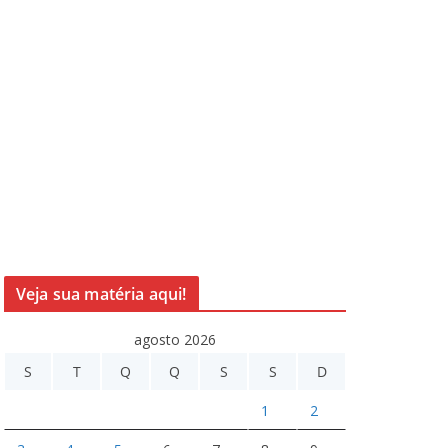
Veja sua matéria aqui!
agosto 2026
S
T
Q
Q
S
S
D
1
2