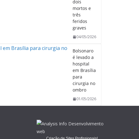
dois
mortos e
três
feridos
graves
04/05/2026
Bolsonaro
é levado a
hospital
em Brasília
para
cirurgia no
ombro
01/05/2026
Criação de Sites Profissionais!