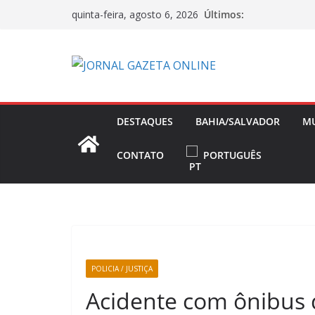
Pular
Últimos:
quinta-feira, agosto 6, 2026
para
o
conteúdo
DESTAQUES
BAHIA/SALVADOR
M
CONTATO
PORTUGUÊS
POLICIA / JUSTIÇA
Acidente com ônibus 