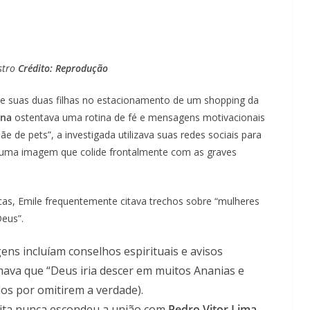
stro
Crédito: Reprodução
e suas duas filhas no estacionamento de um shopping da
ena
ostentava uma rotina de fé e mensagens motivacionais
ãe de pets”, a investigada utilizava suas redes sociais para
do uma imagem que colide frontalmente com as graves
cas, Emile frequentemente citava trechos sobre “mulheres
Deus”.
ns incluíam conselhos espirituais e avisos
mava que “Deus iria descer em muitos Ananias e
dos por omitirem a verdade).
ita nunca escondeu a união com
Pedro Vitor Lima