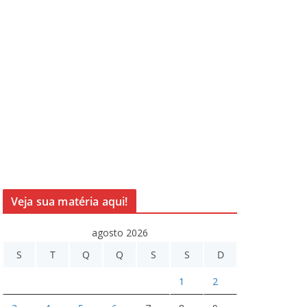
Veja sua matéria aqui!
agosto 2026
S
T
Q
Q
S
S
D
1
2