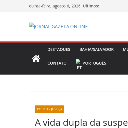
Pular
Últimos:
quinta-feira, agosto 6, 2026
para
o
conteúdo
DESTAQUES
BAHIA/SALVADOR
M
CONTATO
PORTUGUÊS
POLICIA / JUSTIÇA
A vida dupla da suspe