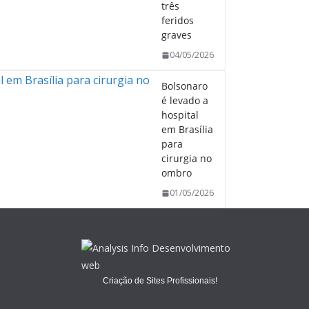
três
feridos
graves
04/05/2026
Bolsonaro
é levado a
hospital
em Brasília
para
cirurgia no
ombro
01/05/2026
Criação de Sites Profissionais!