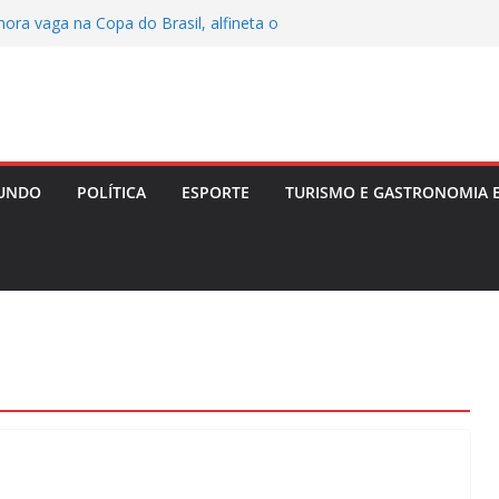
iona ao revelar perda gestacional após
ora vaga na Copa do Brasil, alfineta o
variações táticas
enta convencer Zema a desistir da
ar no Senado em 2026
após festas e Polícia investiga ligação
itar é alvo de tiros em Lauro de Freitas
UNDO
POLÍTICA
ESPORTE
TURISMO E GASTRONOMIA 