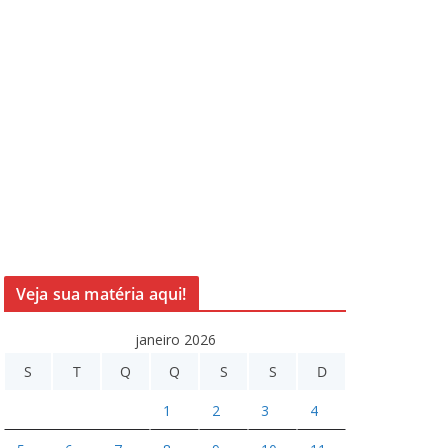
Veja sua matéria aqui!
janeiro 2026
S
T
Q
Q
S
S
D
1
2
3
4