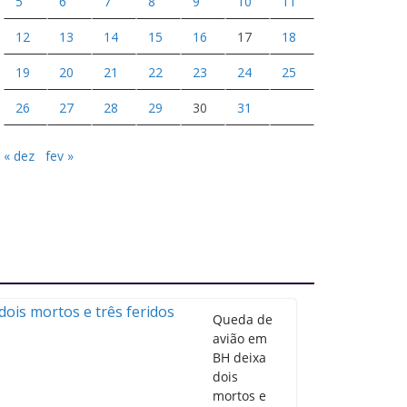
5
6
7
8
9
10
11
12
13
14
15
16
17
18
19
20
21
22
23
24
25
26
27
28
29
30
31
« dez
fev »
Queda de
avião em
BH deixa
dois
mortos e