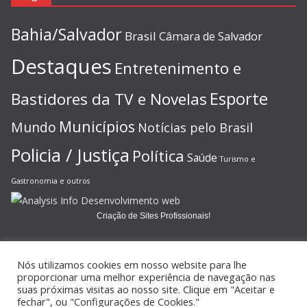
Bahia/Salvador
Brasil
Câmara de Salvador
Destaques
Entretenimento e
Esporte
Bastidores da TV e Novelas
Municípios
Mundo
Notícias pelo Brasil
Policia / Justiça
Política
Saúde
Turismo e
Gastronomia e outros
Criação de Sites Profissionais!
Nós utilizamos cookies em nosso website para lhe
proporcionar uma melhor experiência de navegação nas
suas próximas visitas ao nosso site. Clique em "Aceitar e
Copyright © 2026
JORNAL GAZETA ONLINE
. Todos os direitos
fechar", ou "Configurações de Cookies."